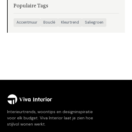
Populaire Tags
Accentmuur
Bouclé
Kleurtrend
Saliegroen
Interieurtrends, woontips en designinspiratie
voor elk budget. Viva Interior laat je zien hoe
stijlvol wonen werkt.