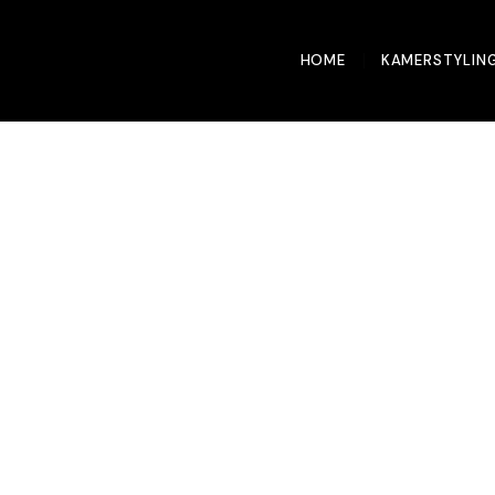
HOME
KAMERSTYLIN
het jaar 2026
rieur?