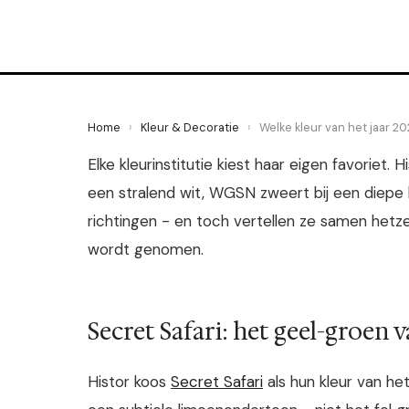
2 June 2026
·
5 min leestijd
Home
›
Kleur & Decoratie
›
Welke kleur van het jaar 20
Elke kleurinstitutie kiest haar eigen favoriet
een stralend wit, WGSN zweert bij een diepe b
richtingen - en toch vertellen ze samen hetzel
wordt genomen.
Secret Safari: het geel-groen 
Histor koos
Secret Safari
als hun kleur van he