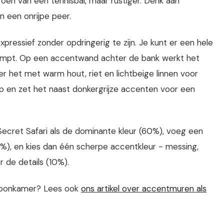
roen van een tennisbal, maar rustiger. Denk aan
n een onrijpe peer.
xpressief zonder opdringerig te zijn. Je kunt er een hele
impt. Op een accentwand achter de bank werkt het
r het met warm hout, riet en lichtbeige linnen voor
p en zet het naast donkergrijze accenten voor een
ecret Safari als de dominante kleur (60%), voeg een
%), en kies dan één scherpe accentkleur - messing,
r de details (10%).
 woonkamer? Lees ook
ons artikel over accentmuren als