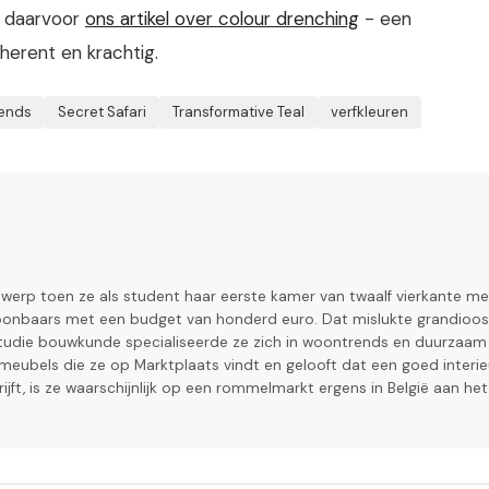
s daarvoor
ons artikel over colour drenching
- een
herent en krachtig.
rends
Secret Safari
Transformative Teal
verfkleuren
ntwerp toen ze als student haar eerste kamer van twaalf vierkante me
oonbaars met een budget van honderd euro. Dat mislukte grandioos
tudie bouwkunde specialiseerde ze zich in woontrends en duurzaam
meubels die ze op Marktplaats vindt en gelooft dat een goed interie
chrijft, is ze waarschijnlijk op een rommelmarkt ergens in België aan het