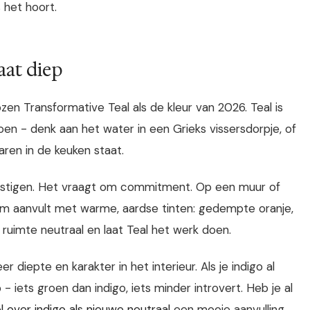
 het hoort.
aat diep
en Transformative Teal als de kleur van 2026. Teal is
en - denk aan het water in een Grieks vissersdorpje, of
aren in de keuken staat.
ngstigen. Het vraagt om commitment. Op een muur of
m aanvult met warme, aardse tinten: gedempte oranje,
ruimte neutraal en laat Teal het werk doen.
 diepte en karakter in het interieur. Als je indigo al
 - iets groen dan indigo, iets minder introvert. Heb je al
el over indigo als nieuwe neutraal
een mooie aanvulling.