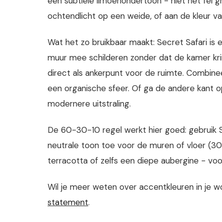
een subtiele limoenondertoon - niet het fel g
ochtendlicht op een weide, of aan de kleur va
Wat het zo bruikbaar maakt: Secret Safari is e
muur mee schilderen zonder dat de kamer kr
direct als ankerpunt voor de ruimte. Combinee
een organische sfeer. Of ga de andere kant o
modernere uitstraling.
De 60-30-10 regel werkt hier goed: gebruik S
neutrale toon toe voor de muren of vloer (30
terracotta of zelfs een diepe aubergine - voo
Wil je meer weten over accentkleuren in je
statement
.