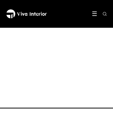
☰
MEUBELS & INRICHTING
Magische trucs voor krappe
plekken: slimme
opbergoplossingen
6 July 2023
·
3 min leestijd