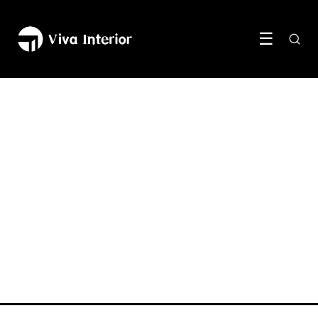
☰
MEUBELS & INRICHTING
Wonen in een kleinere
ruimte zonder dat het er
kleiner uit gaat zien
19 May 2026