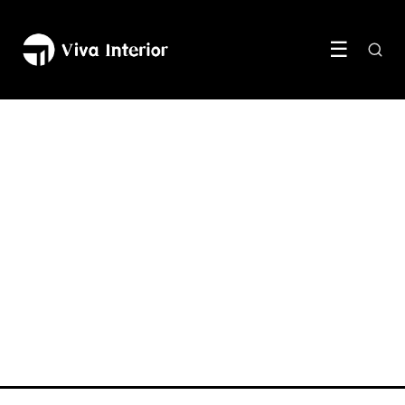
☰
KLEUR & DECORATIE
Olijfgroen brengt rust en
karakter in je woonkamer
7 June 2026
·
5 min leestijd